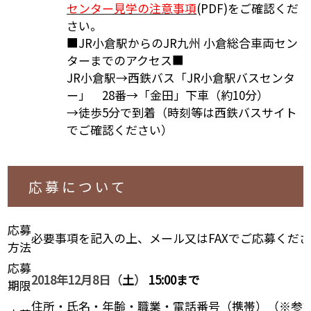
センター見学の注意事項
(PDF)をご確認くだ
さい。
■JR小倉駅からのJR九州 小倉総合車両セン
ターまでのアクセス■
JR小倉駅→西鉄バス「JR小倉駅バスセンタ
ー」 28番→「金田」下車（約10分）
→徒歩5分で到着（時刻等は西鉄バスサイト
でご確認ください）
応募について
応募
必要事項を記入の上、メール又はFAXでご応募くだ
方法
応募
2018年12月8日（
土
）
15:00まで
期限
住所・氏名・年齢・職業・電話番号（携帯）（※参