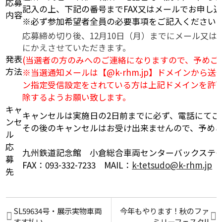
応募
記入の上、下記の番号までFAX又はメールでお申し
内容
※必ず参加希望者全員の必要事項をご記入ください
応募締め切り後、12月10日（月）までにメール又はF
にかえさせていただきます。
発表
(当選者の方のみへのご連絡になりますので、予めご
方法
※当選通知メールは【@k-rhm.jp】ドメインから
ン指定受信設定をされている方は上記ドメインを許
除するようお願い致します。
キャ
キャンセルは実施日の2日前までに必ず、電話にてご
ンセ
その後のキャンセルはお受け出来ませんので、予め
ル
応
九州鉄道記念館 小倉総合車両センターバックステ
募
FAX：093-332-7233 MAIL：
k-tetsudo@k-rhm.jp
先
SL59634号・展示実物車両
今年もやります！秋のファ
すす払い
ミリーフェスタ‼