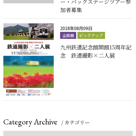
ー・バックステージツアー参
加者募集
2018年08月09日
企画展
ピックアップ
九州鉄道記念館開館15周年記
念 鉄道撮影×二人展
Category Archive
/ カテゴリー