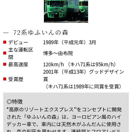
72系ゆふいんの森
デビュー
1989年（平成元年）3月
主な運転区
博多～由布院
間
最高速度
120km/h （キハ71系は95km/h）
2001年（平成13年）グッドデザイン
受賞歴
賞
（キハ71系は1989年に同賞を受賞）
◎特徴
“高原のリゾートエクスプレス”をコンセプトに開発
された「ゆふいんの森」は、ヨーロピアン風のハイ
デッカー車で、車内には天然木がふんだんに使用さ
れ、森の別荘を思わせます。
連結部とフロアレベル