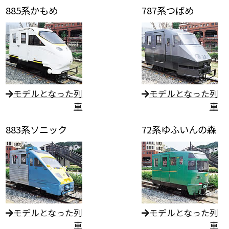
885系かもめ
787系つばめ
モデルとなった列
モデルとなった列
車
車
883系ソニック
72系ゆふいんの森
モデルとなった列
モデルとなった列
車
車