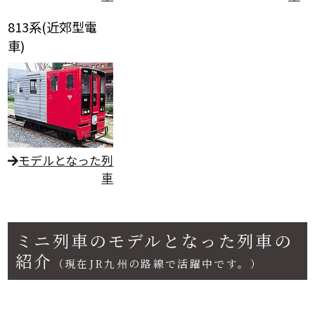
813系(近郊型電
車)
モデルとなった列
車
ミニ列車のモデルとなった列車の
紹介
（現在JR九州の路線で活躍中です。）