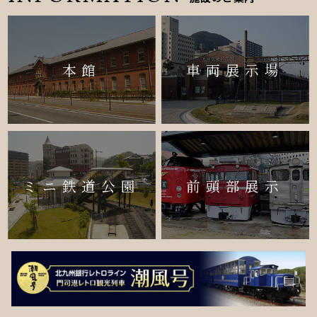
本館
車両展示場
ミニ鉄道公園
前頭部展示