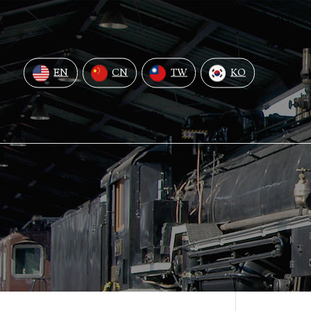
EN
CN
TW
KO