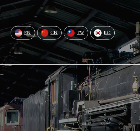
EN
CN
TW
KO