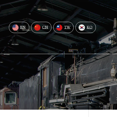
EN
CN
TW
KO