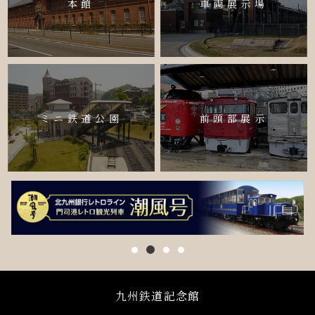
本館
車両展示場
ミニ鉄道公園
前頭部展示
九州鉄道記念館